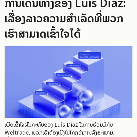
ການເດີນທາງຂອງ Luis Díaz:
ເລື່ອງລາວຄວາມສຳເລັດທີ່ພວກ
ເຮົາສາມາດເຂົ້າໃຈໄດ້
ເພື່ອເຂົ້າໃຈຜົນກະທົບຂອງ Luis Díaz ໃນການຮ່ວມມືກັບ
Weltrade, ພວກເຮົາຕ້ອງເບິ່ງໄປໄກກວ່າການລົງສະໜາມ.