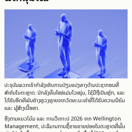
ປະຈຸບັນພວກເຮົາກຳລັງເຫັນການປ່ຽນແປງທາງດ້ານປະຊາກອນທີ່
ສຳຄັນໃນຕະຫຼາດ. ນັກລົງທຶນໃໝ່ແມ່ນໄວໜຸ່ມ, ໃຊ້ມືຖືເປັນຫຼັກ, ແລະ
ໄດ້ຮັບອິດທິພົນຢ່າງຫຼວງຫຼາຍຈາກວັດທະນະທຳທີ່ໄດ້ຮັບຄວາມນິຍົມ
ແລະ ຜູ້ສ້າງເນື້ອຫາ.
ອີງຕາມແນວໂນ້ມ ແລະ ການວິເຄາະປີ 2026 ຈາກ Wellington
Management, ປະລິມານການຊື້ຂາຍຂາຍຍ່ອຍໃນຕະຫຼາດທີ່ພົ້ນ