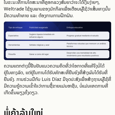
ໃນຂະນະທີ່ການໂຄສະນາທີ່ຫຼອກລວງສັນຍາວ່າຈະໄດ້ເງິນງ່າຍໆ,
Weltrade ໃຊ້ຮູບພາບຂອງນັກກິລາເພື່ອເຕືອນຜູ້ໃຊ້ວ່າເສັ້ນທາງນັ້ນ
ມີຄວາມທ້າທາຍ ແລະ ຕ້ອງການການຝຶກຝົນ.
ຄວາມແຕກຕ່າງນີ້ຢືນຢັນແນວຄວາມຄິດທີ່ວ່າໂອກາດທີ່ແທ້ຈິງບໍ່ໄດ້
ຢູ່ໃນທາງລັດ, ແຕ່ຢູ່ໃນການໄດ້ຮັບທັກສະທີ່ຍືນຍົງທີ່ສ້າງຜົນໄດ້ຮັບທີ່
ຍືນຍົງ. ການຮ່ວມມືກັບ Luis Díaz ມີຈຸດປະສົງເພື່ອສ້າງຖານຜູ້ໃຊ້ທີ່
ມີຄວາມຮູ້ຄວາມເຂົ້າໃຈວ່າການຊື້ຂາຍແມ່ນອາຊີບ, ບໍ່ແມ່ນເຫດການທີ່
ເກີດຂຶ້ນພຽງຄັ້ງດຽວ.
ພໍ່ຄ້າລຸ້ນໃໝ່