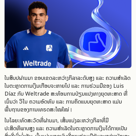
ໃນສິບປີຜ່ານມາ ຂອບເຂດລະຫວ່າງກິລາລະດັບສູງ ແລະ ຄວາມສຳເລັດ
ໃນຕະຫຼາດການເງິນເກືອບຈະຫາຍໄປ ແລະ ການຮ່ວມມືຂອງ Luis
Díaz ກັບ Weltrade ສະທ້ອນການປ່ຽນແປງທາງຍຸດທະສາດ ທີ່
ເນັ້ນວ່າ ວິໄນ ຄວາມອົດທົນ ແລະ ການຄິດແບບຍຸດທະສາດ ແມ່ນ
ພື້ນຖານຂອງການເທຣດສະໄໝໃໝ່।
ໃນໄລຍະທົດສະວັດທີ່ຜ່ານມາ, ເສັ້ນແບ່ງລະຫວ່າງກິລາທີ່ມີ
ປະສິດທິພາບສູງ ແລະ ຄວາມສຳເລັດໃນຕະຫຼາດການເງິນໄດ້ກາຍເປັນ