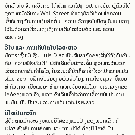
ນັກລົງທຶນ ຈິດຕະວິທະຍາໄດ້ພັດທະນາໄປຫຼາຍປີ. ປະຈຸບັນ, ຜູ້ຄົນບໍ່ໄດ້
ຊອກຫານັກວິເຄາະ Wall Street ທີ່ແຕ່ງຕົວດີເລີດເພື່ອຄວາມ
ເຂົ້າໃຈທາງດ້ານການເງິນອີກຕໍ່ໄປ. ຄວາມໄວ້ວາງໃຈໃນປັດຈຸບັນແມ່ນວາງ
ໄວ້ໃນຕົວເລກທີ່ສະແດງເຖິງການເຕີບໂຕສ່ວນຕົວ ແລະ ຄວາມ
ສອດຄ່ອງ.
ວິໄນ ແລະ ການເຕີບໂຕໃນໄລຍະຍາວ
ນັກກິລາຊັ້ນນຳເຊັ່ນ Luis Díaz ເປັນສັນຍາລັກຂອງສິ່ງທີ່ກົງກັນຂ້າມ
ກັບ "ຄວາມພໍໃຈທັນທີ". ພໍ່ຄ້າເລີ່ມຕົ້ນມັກຈະລົ້ມເຫຼວເພາະວ່າພວກ
ເຂົາຊອກຫາຜົນກຳໄລໄວ, ໃນຂະນະທີ່ນັກກິລາເຂົ້າໃຈວ່າເປົ້າໝາຍແມ່ນ
ຜົນມາຈາກການຝຶກອົບຮົມຫຼາຍພັນຊົ່ວໂມງ. ການໂອນຄຸນຄ່ານີ້ແມ່ນ
ສຳຄັນຫຼາຍ. ເມື່ອແຟນໆສັງເກດເຫັນຈັນຍາບັນໃນການເຮັດວຽກຂອງ
ໄອດໍຂອງພວກເຂົາ, ພວກເຂົາເລີ່ມເຂົ້າໃຈວ່າການຊື້ຂາຍບໍ່ແມ່ນການ
ພະນັນ. ມັນເປັນຂະບວນການເຕີບໂຕໃນໄລຍະຍາວ.
ນິໄສເປັນກະຈົກ
ຜູ້ຕິດຕາມມັກຈະຮຽນແບບນິໄສຂອງແບບຢ່າງຂອງພວກເຂົາ. ຖ້າ
Díaz ສົ່ງເສີມການສຶກສາ ແລະ ການນຳໃຊ້ເຄື່ອງມືມືອາຊີບໃນ