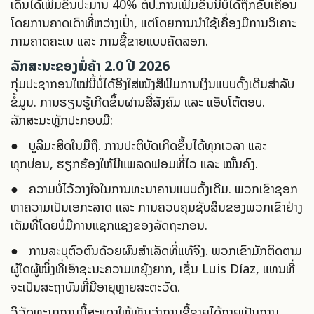
ເດັ່ນໄດ້ເພີ່ມຂຶ້ນປະມານ 40% ຕໍ່ປີ.ການເພີ່ມຂຶ້ນນີ້ບໍ່ໄດ້ຖືກຂັບເຄື່ອນ
ໂດຍການຄາດເດົາທີ່ຫວ່າງເປົ່າ, ແຕ່ໂດຍການນໍາໃຊ້ເຄື່ອງມືການວິເຄາະ
ການຄາດຄະເນ ແລະ ການຊື້ຂາຍແບບຄັດລອກ.
ລັກສະນະຂອງພໍ່ຄ້າ 2.0 ປີ 2026
ກຸ່ມປະຊາກອນໃໝ່ນີ້ບໍ່ໄດ້ອີງໃສ່ໜັງສືພິມການເງິນແບບດັ້ງເດີມສຳລັບ
ຂໍ້ມູນ. ການຮຽນຮູ້ເກີດຂຶ້ນຜ່ານສື່ສັງຄົມ ແລະ ແອັບໂຕ້ຕອບ.
ລັກສະນະຫຼັກປະກອບມີ:
● ບູລິມະສິດໃນມືຖື. ການປະຕິບັດເກີດຂຶ້ນໄດ້ທຸກເວລາ ແລະ
ທຸກບ່ອນ, ຮຽກຮ້ອງໃຫ້ມີແພລດຟອມທີ່ໄວ ແລະ ໝັ້ນຄົງ.
● ຄວາມບໍ່ໄວ້ວາງໃຈໃນການທະນາຄານແບບດັ້ງເດີມ. ພວກເຂົາຊອກ
ຫາຄວາມເປັນເອກະລາດ ແລະ ການຄວບຄຸມຊັບສິນຂອງພວກເຂົາຢ່າງ
ເຕັມທີ່ໂດຍບໍ່ມີການແຊກແຊງຂອງລັດຖະກອນ.
● ການລະບຸຕົວຕົນດ້ວຍຜົນສຳເລັດທີ່ແທ້ຈິງ. ພວກເຂົາມັກຕິດຕາມ
ຜູ້ໃດຜູ້ໜຶ່ງທີ່ເອົາຊະນະຄວາມຫຍຸ້ງຍາກ, ເຊັ່ນ Luis Díaz, ແທນທີ່
ຈະເປັນສະຖາບັນທີ່ມີອາຍຸຫຼາຍສະຕະວັດ.
ວິວັດທະນາການນີ້ສະແດງໃຫ້ເຫັນວ່າການຊື້ຂາຍໄດ້ກາຍເປັນການ