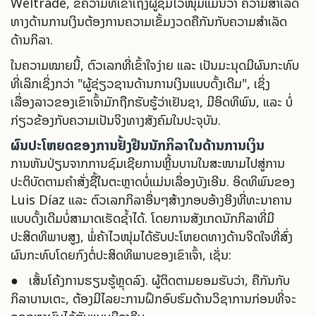
Weltrade, ຂໍ້ຄວາມທີ່ເຂົ້າເຖິງຜູ້ຊົມໄວໜຸ່ມແມ່ນວ່າ ຄວາມສຳເລັດ
ທາງດ້ານການເງິນຕ້ອງການຄວາມເຂັ້ມງວດຄືກັນກັບຄວາມສຳເລັດ
ດ້ານກິລາ.
ໃນຄວາມໝາຍນີ້, ຕົວເລກທີ່ເຂົ້າໃຈງ່າຍ ແລະ ເປັນມະນຸດມີຜົນກະທົບ
ທີ່ເລິກເຊິ່ງກວ່າ "ຜູ້ຊ່ຽວຊານດ້ານການເງິນແບບດັ້ງເດີມ", ເຊິ່ງ
ເລື່ອງລາວຂອງເຂົາເຈົ້າມັກຖືກຮັບຮູ້ວ່າເຢັນຊາ, ມີອິດທິພົນ, ແລະ ບໍ່
ກ່ຽວຂ້ອງກັບຄວາມເປັນຈິງທາງສັງຄົມໃນປະຈຸບັນ.
ຜົນປະໂຫຍດຂອງການຢັ້ງຢືນນັກກິລາໃນດ້ານການເງິນ
ການຫັນປ່ຽນຈາກການຊົມເຊີຍການຫຼີ້ນບານໃນສະໜາມໄປສູ່ການ
ປະຕິບັດຕາມຄຳສັ່ງຊື້ໃນຕະຫຼາດບໍ່ແມ່ນເລື່ອງບັງເອີນ. ອິດທິພົນຂອງ
Luis Díaz ແລະ ຕົວເລກກິລາອື່ນໆສ້າງກອບອ້າງອີງທີ່ທະນາຄານ
ແບບດັ້ງເດີມບໍ່ສາມາດເຮັດຊ້ຳໄດ້. ໂດຍການສັງເກດນັກກິລາທີ່ມີ
ປະສິດທິພາບສູງ, ພໍ່ຄ້າໄວໜຸ່ມໄດ້ຮັບປະໂຫຍດທາງດ້ານຈິດໃຈທີ່ສົ່ງ
ຜົນກະທົບໂດຍກົງຕໍ່ປະສິດທິພາບຂອງເຂົາເຈົ້າ, ເຊັ່ນ:
● ເສັ້ນໂຄ້ງການຮຽນຮູ້ຫຼຸດລົງ. ຜູ້ຕິດຕາມຍອມຮັບວ່າ, ຄືກັນກັບ
ກິລາບານເຕະ, ຕ້ອງມີໄລຍະການຝຶກອົບຮົມດ້ານວິຊາການກ່ອນທີ່ຈະ