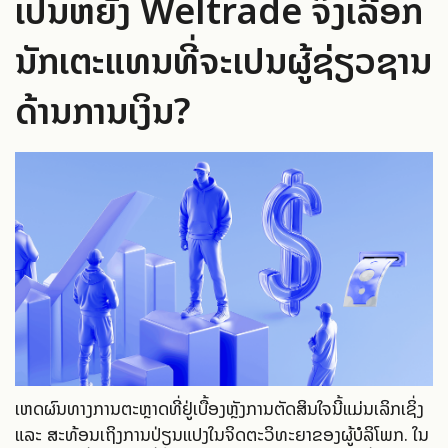
ເປັນຫຍັງ Weltrade ຈຶ່ງເລືອກ
ນັກເຕະແທນທີ່ຈະເປັນຜູ້ຊ່ຽວຊານ
ດ້ານການເງິນ?
ເຫດຜົນທາງການຕະຫຼາດທີ່ຢູ່ເບື້ອງຫຼັງການຕັດສິນໃຈນີ້ແມ່ນເລິກເຊິ່ງ
ແລະ ສະທ້ອນເຖິງການປ່ຽນແປງໃນຈິດຕະວິທະຍາຂອງຜູ້ບໍລິໂພກ. ໃນ