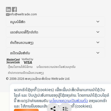
info@weltrade.com
ຂໍ້ມູນບໍລິສັດ
ເຂດອຳນາດທີ່ຖືກຈຳກັດ
ຄຳເຕືອນຄວາມສຽງ
ຂໍ້ເປີດເຜີຍສຳຄັນ
ເງື່ອນໄຂການໃຫ້ບໍລິການ
ນະໂຍບາຍຄວາມປອດໄພສ່ວນບຸກຄົນ
ຄຳປະກາດການເປີດເຜີຍຄວາມສຽງ
© 2006-2026 ສະຫງວນລິກຂະສິດໂດຍ Weltrade Ltd.
ພວກເຮົາໃຊ້ຄຸກກີ້ (cookies) ເພື່ອເພີ່ມປະສິດທິພາບການນຳໃຊ້ເວັບ
ໄຊທ໌ ແລະ ປັບປຸງປະສົບການຂອງຜູ້ໃຊ້ຂອງທ່ານ. ໂດຍການນຳໃຊ້ເວບໄຊທ໌
ນີ້ ສະແດງວ່າທ່ານຍອມຮັບ
ນະໂຍບາຍຄວາມເປັນສ່ວນຕົວ
ຂອງພວກເຮົາ
ແລະ ໃຫ້ການຍິນຍອມເຫັນດີໃນການຕັ້ງຄ່າຄູກກີ້ (cookies).