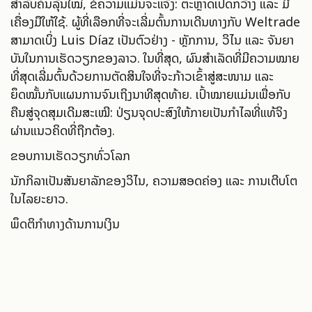
ສຳລັບຄົນລຸ້ນໃໝ່, ຂໍ້ຄວາມແມ່ນຈະແຈ້ງ: ຕະຫຼາດເປີດກວ້າງ ແລະ ມີ
ເຄື່ອງມືໃຫ້ໃຊ້. ຜູ້ທີ່ເລືອກທີ່ຈະເລີ່ມຕົ້ນການເດີນທາງກັບ Weltrade
ສາມາດເບິ່ງ Luis Díaz ເປັນຕົວຢ່າງ - ຫຼັກການ, ວິໄນ ແລະ ຈັນຍາ
ບັນໃນການເຮັດວຽກຂອງລາວ. ໃນທີ່ສຸດ, ຜົນສຳເລັດທີ່ມີຄວາມໝາຍ
ທີ່ສຸດເລີ່ມຕົ້ນດ້ວຍການຕັດສິນໃຈທີ່ຈະກ້າວເຂົ້າສູ່ສະໜາມ ແລະ
ຍຶດໝັ້ນກັບແຜນການຈົນເຖິງນາທີສຸດທ້າຍ. ເປົ້າໝາຍແມ່ນເພື່ອກັບ
ຄືນສູ່ຈຸດສຸມເດີມສະເໝີ: ປ່ຽນຈຸດປະສົງໃຫ້ກາຍເປັນກຳໄລທີ່ແທ້ຈິງ
ຜ່ານແນວຄິດທີ່ຖືກຕ້ອງ.
ຂອບການເຮັດວຽກທົ່ວໂລກ
ນັກກິລາເປັນສັນຍາລັກຂອງວິໄນ, ຄວາມສອດຄ່ອງ ແລະ ການເຕີບໂຕ
ໃນໄລຍະຍາວ.
ພຶດຕິກຳທາງດ້ານການເງິນ