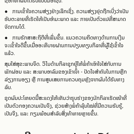
ຊອກຫາຜົນໄດ້ຮັບແບບມືອາຊີບ.
● ການເຂົ້າໃຈຄວາມສ່ຽງຢ່າງເລິກເຊິ່ງ. ຄວາມສ່ຽງຢຸດຖືກເບິ່ງວ່າເປັນ
ອັນຕະລາຍທີ່ເຮັດໃຫ້ເປັນອຳມະພາດ ແລະ ກາຍເປັນຕົວແປທີ່ສາມາດ
ຈັດການໄດ້.
● ການຮັກສາສະຖິຕິທີ່ເພີ່ມຂຶ້ນ. ແນວຄວາມຄິດທາງດ້ານການເງິນ
ຈະເຂົ້າໃຈດີຂຶ້ນເມື່ອອະທິບາຍຜ່ານການປຽບທຽບກິລາທີ່ຜູ້ໃຊ້ເຂົ້າໃຈ
ແລ້ວ.
ສຸມໃສ່ສຸຂະພາບຈິດ. ວິໄນດ້ານກິລາຊຸກຍູ້ໃຫ້ພໍ່ຄ້າເອົາໃຈໃສ່ກັບການ
ພັກຜ່ອນ ແລະ ສະພາບອາລົມຂອງເຂົາເຈົ້າ - ປັດໄຈສຳຄັນໃນການຫຼີກ
ລ່ຽງການອຽງ ຫຼື ການສູນເສຍການຄວບຄຸມຫຼັງຈາກຜົນໄດ້ຮັບທາງ
ລົບ.
ຊຸດຜົນປະໂຫຍດນີ້ສະແດງໃຫ້ເຫັນວ່າຮູບຮ່າງຂອງນັກກິລາເຮັດໜ້າທີ່
ເປັນຕົວກອງຄວາມເປັນຈິງ, ຊ່ວຍສ້າງພໍ່ຄ້າລຸ້ນໃໝ່ທີ່ມີຄວາມຮັບຮູ້,
ເປັນຈິງ, ແລະ ກຽມພ້ອມສຳລັບສິ່ງທ້າທາຍຫຼາຍຂຶ້ນ.