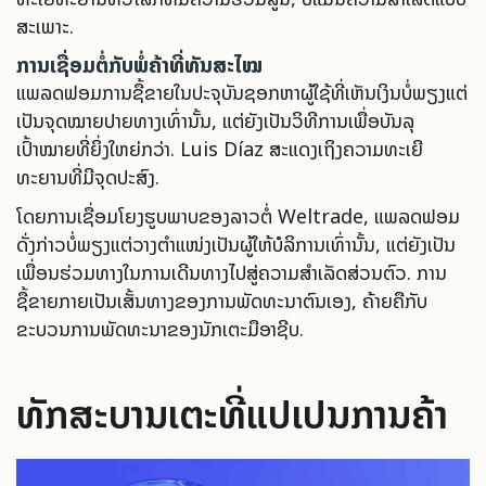
ສະເພາະ.
ການເຊື່ອມຕໍ່ກັບພໍ່ຄ້າທີ່ທັນສະໄໝ
ແພລດຟອມການຊື້ຂາຍໃນປະຈຸບັນຊອກຫາຜູ້ໃຊ້ທີ່ເຫັນເງິນບໍ່ພຽງແຕ່
ເປັນຈຸດໝາຍປາຍທາງເທົ່ານັ້ນ, ແຕ່ຍັງເປັນວິທີການເພື່ອບັນລຸ
ເປົ້າໝາຍທີ່ຍິ່ງໃຫຍ່ກວ່າ. Luis Díaz ສະແດງເຖິງຄວາມທະເຍີ
ທະຍານທີ່ມີຈຸດປະສົງ.
ໂດຍການເຊື່ອມໂຍງຮູບພາບຂອງລາວຕໍ່ Weltrade, ແພລດຟອມ
ດັ່ງກ່າວບໍ່ພຽງແຕ່ວາງຕຳແໜ່ງເປັນຜູ້ໃຫ້ບໍລິການເທົ່ານັ້ນ, ແຕ່ຍັງເປັນ
ເພື່ອນຮ່ວມທາງໃນການເດີນທາງໄປສູ່ຄວາມສຳເລັດສ່ວນຕົວ. ການ
ຊື້ຂາຍກາຍເປັນເສັ້ນທາງຂອງການພັດທະນາຕົນເອງ, ຄ້າຍຄືກັບ
ຂະບວນການພັດທະນາຂອງນັກເຕະມືອາຊີບ.
ທັກສະບານເຕະທີ່ແປເປັນການຄ້າ