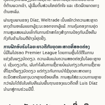
ຕໍ່ຕ້ານພວກເຂົາ, ຜູ້ເລີ່ມຕົ້ນສ່ວນໃຫຍ່ຕົກໃຈ ແລະ ເຮັດຜິດພາດທາງ
ດ້ານອາລົມ.
ຜ່ານຮູບພາບຂອງ Díaz, Weltrade ເນັ້ນໜັກວ່າຄວາມສະຫຼາດ
ທາງດ້ານອາລົມແຍກຜູ້ຊະນະອອກຈາກຜູ້ແພ້. ການຄຸ້ມຄອງການຢຸດ
ການສູນເສຍແມ່ນເທົ່າກັບການຮັກສາໂຄງສ້າງການປ້ອງກັນເມື່ອທີມ
ກົງກັນຂ້າມໂຈມຕີຢ່າງບໍ່ຢຸດຢັ້ງ.
ການຝຶກອົບຮົມໄລຍະຍາວຄືກັບຍຸດທະສາດທີ່ສອດຄ່ອງ
ບໍ່ມີໃຜໄປຮອດ Premier League ໂດຍການຫຼິ້ນໄດ້ດີໃນການ
ແຂ່ງຂັນພຽງນັດດຽວ. ຄວາມລັບແມ່ນຄວາມສອດຄ່ອງໃນໄລຍະຫຼາຍ
ປີ. ເຊັ່ນດຽວກັນ, ຜົນກຳໄລໃນການຊື້ຂາຍບໍ່ແມ່ນກ່ຽວກັບການຊື້ຂາຍ
ທີ່ໂຊກດີພຽງນັດດຽວ ແຕ່ກ່ຽວກັບການນຳໃຊ້ຍຸດທະສາດທາງ
ຄະນິດສາດໃນທາງບວກຫຼາຍຮ້ອຍເທື່ອ. ການສຸມໃສ່ຂະບວນການຫຼາຍ
ກວ່າຜົນໄດ້ຮັບໃນທັນທີແມ່ນພື້ນຖານຂອງແນວຄິດທີ່ Luis Díaz
ນຳມາສູ່ການຮ່ວມມືນີ້.