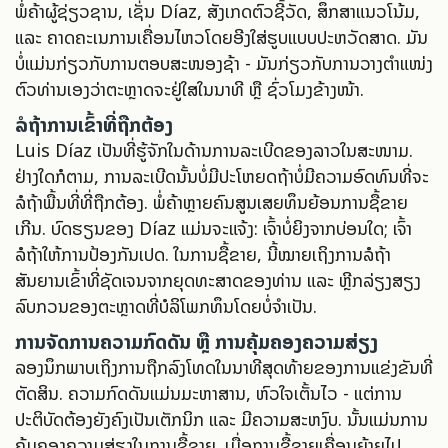
ພໍ່ຄ້າຜູ້ຊ່ຽວຊານ, ເຊັ່ນ Díaz, ສັງເກດຕົວຊີ້ວັດ, ສຶກສາແນວໂນ້ມ,
ແລະ ຄາດຄະເນການເຄື່ອນໄຫວໂດຍອີງໃສ່ຮູບແບບປະຫວັດສາດ. ມັນ
ບໍ່ແມ່ນກ່ຽວກັບການຕອບສະໜອງຊ້າ - ມັນກ່ຽວກັບການວາງຕຳແໜ່ງ
ຕົວທ່ານເອງວ່າຕະຫຼາດຈະຢູ່ໃສໃນນາທີ ຫຼື ຊົ່ວໂມງຂ້າງໜ້າ.
ລໍຖ້າການເຂົ້າທີ່ຖືກຕ້ອງ
Luis Díaz ເປັນທີ່ຮູ້ຈັກໃນດ້ານການລະເບີດຂອງລາວໃນສະໜາມ.
ຢ່າງໃດກໍຕາມ, ການລະເບີດນັ້ນບໍ່ມີປະໂຫຍດຖ້າບໍ່ມີຄວາມອົດທົນທີ່ຈະ
ລໍຖ້າພື້ນທີ່ທີ່ຖືກຕ້ອງ. ພໍ່ຄ້າຫຼາຍຄົນສູນເສຍທຶນຍ້ອນການຊື້ຂາຍ
ເກີນ. ບົດຮຽນຂອງ Díaz ແມ່ນຈະແຈ້ງ: ເຈົ້າບໍ່ຍິງຈາກບ່ອນໃດ; ເຈົ້າ
ລໍຖ້າໃຫ້ການປ້ອງກັນເປີດ. ໃນການຊື້ຂາຍ, ນີ້ໝາຍເຖິງການລໍຖ້າ
ສັນຍານເຂົ້າທີ່ຊັດເຈນຈາກຍຸດທະສາດຂອງທ່ານ ແລະ ຫຼີກລ່ຽງສຽງ
ລົບກວນຂອງຕະຫຼາດທີ່ບໍລິໂພກທຶນໂດຍບໍ່ຈຳເປັນ.
ການຈັດການຄວາມກົດດັນ ຫຼື ການຄຸ້ມຄອງຄວາມສ່ຽງ
ລອງນຶກພາບເຖິງການຖືກລົງໂທດໃນນາທີສຸດທ້າຍຂອງການແຂ່ງຂັນທີ່
ຕັດສິນ. ຄວາມກົດດັນແມ່ນມະຫາສານ, ຫົວໃຈເຕັ້ນໄວ - ແຕ່ການ
ປະຕິບັດຕ້ອງຍັງຄົງເປັນເຕັກນິກ ແລະ ມີຄວາມສະຫງົບ. ນັ້ນແມ່ນການ
ຄຸ້ມຄອງຄວາມສ່ຽງໃນການຊື້ຂາຍ. ເມື່ອການຊື້ຂາຍເຄື່ອນຍ້າຍໄປ