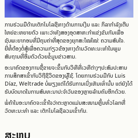
ການຮ່ວມມືດ້ານເຕັກໂນໂລຊີທາງດ້ານການເງິນ ແລະ ກິລາກຳລັງເຕີບ
ໃຫຍ່ຂະຫຍາຍຕົວ ເພາະວ່າທັງສອງອຸດສາຫະກຳແຂ່ງຂັນກັນເພື່ອ
ຊັບພະຍາກອນທີ່ມີຄຸນຄ່າທີ່ສຸດຂອງຍຸກສະໄໝໃໝ່: ຄວາມສົນໃຈ.
ຍີ່ຫໍ້ຕ້ອງຕໍ່ສູ້ເພື່ອຄວາມກ່ຽວຂ້ອງທາງດ້ານວັດທະນະທຳໃນພູມ
ສັນຖານທີ່ອີ່ມຕົວດ້ວຍຂໍ້ມູນຂ່າວສານ.
ອະນາຄົດຂອງການຊື້ຂາຍຈະຂຶ້ນກັບວິທີທີ່ເວທີຕ່າງໆປະສົມປະສານ
ການສຶກສາເຂົ້າກັບວິຖີຊີວິດຂອງຜູ້ໃຊ້. ໂດຍການຮ່ວມມືກັບ Luis
Díaz, Weltrade ບໍ່ພຽງແຕ່ໄດ້ຮັບການເບິ່ງເຫັນເທົ່ານັ້ນ ແຕ່ຍັງໄດ້
ຮັບບົດບາດໃນການສົນທະນາປະຈຳວັນຂອງຫຼາຍລ້ານຄົນອີກດ້ວຍ.
ພໍ່ຄ້າໃນອະນາຄົດຈະເຂົ້າໃຈວ່າຕະຫຼາດແມ່ນສະໜາມຫຼິ້ນທົ່ວໂລກທີ່
ວັດທະນະທຳ ແລະ ເຕັກໂນໂລຊີລວມເຂົ້າກັນ.
ສະຫຼຸບ