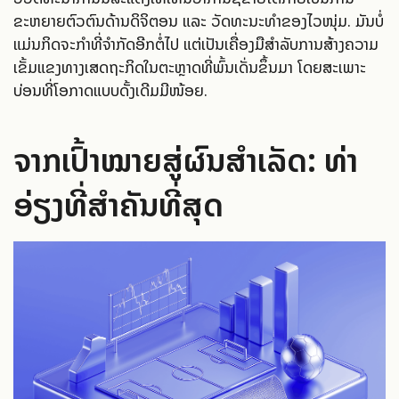
ຂະຫຍາຍຕົວຕົນດ້ານດິຈິຕອນ ແລະ ວັດທະນະທຳຂອງໄວໜຸ່ມ. ມັນບໍ່
ແມ່ນກິດຈະກຳທີ່ຈຳກັດອີກຕໍ່ໄປ ແຕ່ເປັນເຄື່ອງມືສຳລັບການສ້າງຄວາມ
ເຂັ້ມແຂງທາງເສດຖະກິດໃນຕະຫຼາດທີ່ພົ້ນເດັ່ນຂຶ້ນມາ ໂດຍສະເພາະ
ບ່ອນທີ່ໂອກາດແບບດັ້ງເດີມມີໜ້ອຍ.
ຈາກເປົ້າໝາຍສູ່ຜົນສຳເລັດ: ທ່າ
ອ່ຽງທີ່ສຳຄັນທີ່ສຸດ