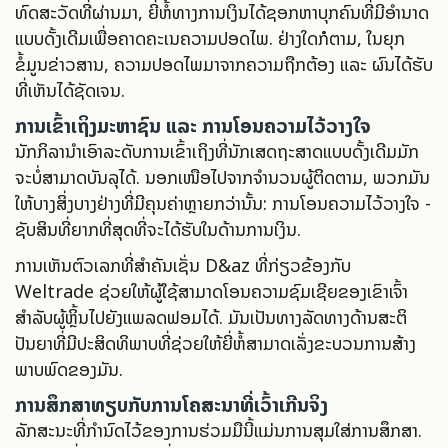
ທົດສະວັດທີ່ຜ່ານມາ, ຍີ່ຫໍ້ທາງການເງິນໄດ້ຊອກຫາບຸກຄົນທີ່ມີອຳນາດ
ແບບດັ້ງເດີມເພື່ອຄາດຄະເນຄວາມປອດໄພ. ຢ່າງໃດກໍຕາມ, ໃນຍຸກ
ຂໍ້ມູນຂ່າວສານ, ຄວາມປອດໄພມາຈາກຄວາມຖືກຕ້ອງ ແລະ ຜົນໄດ້ຮັບ
ທີ່ເຫັນໄດ້ຊັດເຈນ.
ການເຂົ້າເຖິງມະຫາຊົນ ແລະ ການໂອນຄວາມໄວ້ວາງໃຈ
ນັກກິລານຳເອົາລະດັບການເຂົ້າເຖິງທີ່ນັກເສດຖະສາດແບບດັ້ງເດີມມັກ
ຈະບໍ່ສາມາດບັນລຸໄດ້. ນອກເໜືອໄປຈາກຈຳນວນຜູ້ຕິດຕາມ, ພວກມັນ
ໃຫ້ບາງສິ່ງບາງຢ່າງທີ່ມີຄຸນຄ່າຫຼາຍກວ່ານັ້ນ: ການໂອນຄວາມໄວ້ວາງໃຈ -
ຊັບສິນທີ່ຍາກທີ່ສຸດທີ່ຈະໄດ້ຮັບໃນດ້ານການເງິນ.
ການເຫັນຕົວເລກທີ່ສຳຄັນເຊັ່ນ D&az ທີ່ກ່ຽວຂ້ອງກັບ
Weltrade ຊ່ວຍໃຫ້ຜູ້ໃຊ້ສາມາດໂອນຄວາມຊົມເຊີຍຂອງເຂົາເຈົ້າ
ສຳລັບຜູ້ຫຼິ້ນໄປຍັງແພລດຟອມໄດ້. ມັນເປັນທາງລັດທາງດ້ານສະຕິ
ປັນຍາທີ່ມີປະສິດທິພາບທີ່ຊ່ວຍໃຫ້ຍີ່ຫໍ້ສາມາດເລັ່ງຂະບວນການສ້າງ
ພາບພົດຂອງມັນ.
ການສຶກສາທຽບກັບການໂຄສະນາທີ່ເວົ້າເກີນຈິງ
ລັກສະນະທີ່ກຳນົດໄວ້ຂອງການຮ່ວມມືນີ້ແມ່ນການສຸມໃສ່ການສຶກສາ.