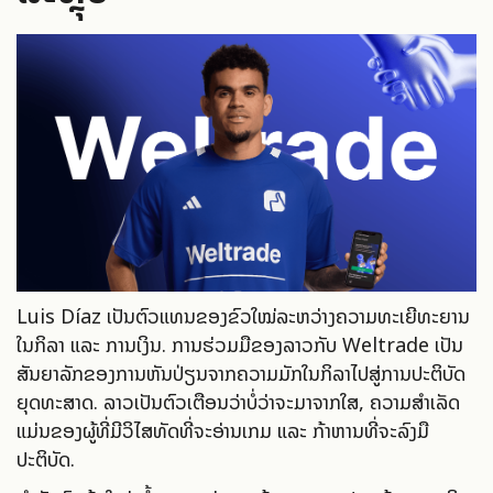
Luis Díaz ເປັນຕົວແທນຂອງຂົວໃໝ່ລະຫວ່າງຄວາມທະເຍີທະຍານ
ໃນກິລາ ແລະ ການເງິນ. ການຮ່ວມມືຂອງລາວກັບ Weltrade ເປັນ
ສັນຍາລັກຂອງການຫັນປ່ຽນຈາກຄວາມມັກໃນກິລາໄປສູ່ການປະຕິບັດ
ຍຸດທະສາດ. ລາວເປັນຕົວເຕືອນວ່າບໍ່ວ່າຈະມາຈາກໃສ, ຄວາມສຳເລັດ
ແມ່ນຂອງຜູ້ທີ່ມີວິໄສທັດທີ່ຈະອ່ານເກມ ແລະ ກ້າຫານທີ່ຈະລົງມື
ປະຕິບັດ.