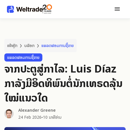
ໜ້າຫຼັກ
ບລັອກ
ແພລດຟອມການຊື້ຂາຍ
ແພລດຟອມການຊື້ຂາຍ
ຈາກປະຕູສູ່ກຳໄລ: Luis Díaz
ກຳລັງມີອິດທິພົນຕໍ່ນັກເທຣດລຸ້ນ
ໃໝ່ແນວໃດ
Alexander Greene
24 Feb 2026
10 ນາທີອ່ານ
●