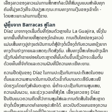
ເລື່ອງລາວຂອງລາວແມ່ນການສຶກສາກໍລະນີທີ່ສົມບູນແບບສຳລັບທຸກ
ຄົນທີ່ມຸ່ງຫວັງທີ່ຈະປັບປຸງສະຖານະການທາງການເງິນຂອງເຂົາເຈົ້າ -
ໂດຍສະເພາະຜ່ານການຊື້ຂາຍ.
ຜູ້ຫຼິ້ນຈາກ Barracas ສູ່ໂລກ
Díaz ມາຈາກຈຸດເລີ່ມຕົ້ນທີ່ຖ່ອມຕົວຫຼາຍໃນ La Guajira, ໜຶ່ງໃນ
ພາກພື້ນທີ່ທ້າທາຍທີ່ສຸດຂອງໂຄລໍາເບຍ. ການເຕີບໃຫຍ່ຂອງລາວບໍ່
ແມ່ນເສັ້ນທາງປູຢາງແຕ່ເປັນການຕໍ່ສູ້ຢ່າງຕໍ່ເນື່ອງຕໍ່ກັບຄວາມຫຍຸ້ງຍາກ
ທາງດ້ານຮ່າງກາຍແລະເສດຖະກິດສັງຄົມ. ເສັ້ນທາງນີ້ສະທ້ອນຢ່າງເລິກ
ເຊິ່ງກັບພໍ່ຄ້າຂາຍຍ່ອຍໃນຕະຫຼາດທີ່ພົ້ນເດັ່ນຂຶ້ນເຊິ່ງມັກຈະເລີ່ມຕົ້ນ
ດ້ວຍທຶນທີ່ຈຳກັດແລະຄວາມຝັນທີ່ມີຄວາມທະເຍີທະຍານ.
ຄວາມຢືດຢຸ່ນຂອງ Díaz ໃນການປະເຊີນກັບການປະຕິເສດໃນຕອນ
ຕົ້ນແລະຄວາມສາມາດໃນການປັບຕົວເຂົ້າກັບບານເຕະເອີຣົບສະເໜີ
ບົດຮຽນໂດຍກົງສຳລັບຕະຫຼາດ. ພໍ່ຄ້າຈະປະເຊີນກັບການສູນເສຍ,
ຄວາມຜັນຜວນ, ແລະຊ່ວງເວລາທີ່ສົງໄສ. ເລື່ອງລາວຂອງ Díaz
ຢືນຢັນແນວຄວາມຄິດທີ່ວ່າການສຸມໃສ່ແລະການຕັດສິນໃຈທີ່ສະຫຼາດ
ຢ່າງຕໍ່ເນື່ອງສາມາດທຳລາຍອຸປະສັກໄດ້. ລາວເປັນຕົວແທນຂອງຄວາມ
ທະເຍີທະຍານທົ່ວໂລກທີ່ມີຄວາມຮວມສູນ, ບໍ່ແມ່ນຄວາມສຳເລັດແບບ