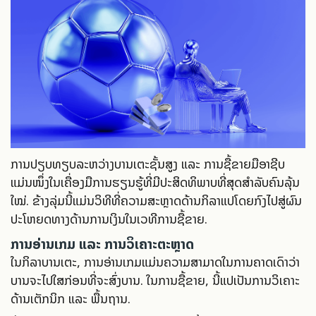
ການປຽບທຽບລະຫວ່າງບານເຕະຊັ້ນສູງ ແລະ ການຊື້ຂາຍມືອາຊີບ
ແມ່ນໜຶ່ງໃນເຄື່ອງມືການຮຽນຮູ້ທີ່ມີປະສິດທິພາບທີ່ສຸດສຳລັບຄົນລຸ້ນ
ໃໝ່. ຂ້າງລຸ່ມນີ້ແມ່ນວິທີທີ່ຄວາມສະຫຼາດດ້ານກິລາແປໂດຍກົງໄປສູ່ຜົນ
ປະໂຫຍດທາງດ້ານການເງິນໃນເວທີການຊື້ຂາຍ.
ການອ່ານເກມ ແລະ ການວິເຄາະຕະຫຼາດ
ໃນກິລາບານເຕະ, ການອ່ານເກມແມ່ນຄວາມສາມາດໃນການຄາດເດົາວ່າ
ບານຈະໄປໃສກ່ອນທີ່ຈະສົ່ງບານ. ໃນການຊື້ຂາຍ, ນີ້ແປເປັນການວິເຄາະ
ດ້ານເຕັກນິກ ແລະ ພື້ນຖານ.