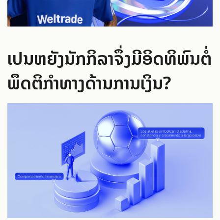
ເປັນຫຍັງນັກກິລາຈຶ່ງມີອິດທິພົນຕໍ່
ພຶດຕິກຳທາງດ້ານການເງິນ?