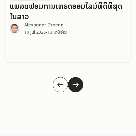
ແພລດຟອມການເທຣດອອນໄລນ໌ທີ່ດີທີ່ສຸດ
ໃນລາວ
Alexander Greene
10 Jul 2026
13 ນາທີອ່ານ
●