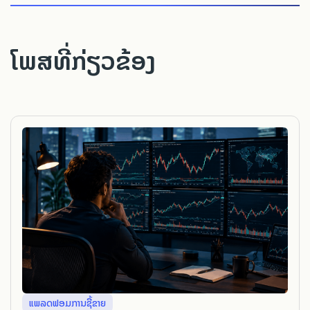
ໂພສທີ່ກ່ຽວຂ້ອງ
ແພລດຟອມການຊື້ຂາຍ