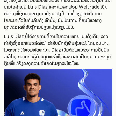
ສິ່ງທີ່ເບິ່ງບໍ່ເຫັນ. ນັ້ນແມ່ນເຫດຜົນທີ່ການຮ່ວມມືກັນລະຫວ່າງນັກເຕະ
ບານໂຄລໍາເບຍ Luis Díaz ແລະ ແພລດຟອມ Weltrade ເປັນ
ຕົວຢ່າງທີ່ຊັດເຈນຂອງການປ່ຽນແປງນີ້. ມັນບໍ່ພຽງແຕ່ເປັນການ
ໂຄສະນາທົ່ວໄປກັບຄົນດັງເທົ່ານັ້ນ; ມັນເປັນການເຄື່ອນໄຫວທາງ
ຍຸດທະສາດທີ່ຮັບຮູ້ການປ່ຽນແປງໃນຮູບແບບ.
Luis Díaz ບໍ່ໄດ້ຂາຍການຊື້ຂາຍໃນຄວາມໝາຍແບບດັ້ງເດີມ; ລາວ
ກຳລັງສົ່ງອອກແນວຄິດໃໝ່. ສຳລັບນັກລົງທຶນລຸ້ນໃໝ່, ໂດຍສະເພາະ
ໃນຕະຫຼາດທີ່ພວມພັດທະນາ, Díaz ເປັນຕົວແທນຂອງການຢືນຢັນ
ວ່າວິໄນ, ຄວາມຮັບຮູ້ດ້ານຍຸດທະວິທີ, ແລະ ຄວາມຢືດຢຸ່ນແມ່ນສະກຸນ
ເງິນທີ່ແທ້ຈິງຂອງຄວາມສຳເລັດໃນຍຸກສະໄໝໃໝ່.