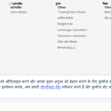
टूल्स
शिक्षा
पार्टनर्शिप
Other
Oth
पार्टनरशिप
TradingView Charts
Meta
पार्टनर प्रोग्राम
आर्थिक कैलेंडर
डेमो 
कैलकुलेटर हब
Leverage Calculator
Fibonacci calculator
रोबोट और संकेतक
सिग्नल्स MQL5
को ऑप्टिमाइज़ करने और आपके यूज़र अनुभव को बेहतर बनाने के लिए कुकीज़ क
का इस्तेमाल करके, आप हमारी
गोपनीयता नीत
स्वीकार करते हैं और कुकीज़ सेट क
 (पंजीकरण संख्या 2023-00055)। पंजीकृत पता: Ground Floor, The Sotheby Building,
 का पता: Suite No. 2, Place Creole Building, Gros-Islet, Rodney Bay, Saint