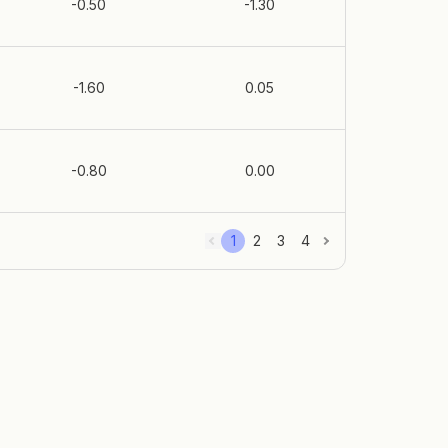
-0.50
-1.30
-1.60
0.05
-0.80
0.00
1
2
3
4