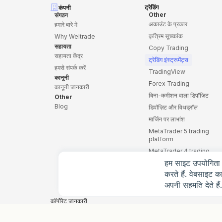
ट्रेडिंग
कंपनी
Other
संगठन
अकाउंट के प्रकार
हमारे बारे में
कृत्रिम सूचकांक
Why Weltrade
सहायता
Copy Trading
सहायता केंद्र
ट्रेडिंग इंस्ट्रूमेंट्स
हमसे संपर्क करें
TradingView
कानूनी
Forex Trading
कानूनी जानकारी
बिना-कमीशन वाला डिपॉज़िट
Other
Blog
डिपॉज़िट और विथड्रॉल
मार्जिन पर लाभांश
MetaTrader 5 trading
platform
MetaTrader 4 trading
platform
हम साइट उपयोगिता 
CFD व्यापार
करते हैं. वेबसाइट 
मोबाइल एप्लिकेशन
अपनी सहमति देते हैं.
कॉर्पोरेट जानकारी
Weltrade Ltd. सेंट लूसिया में पंजीकृत एक इंटरनेशनल बिज़नेस कंपनी है
Rodney Village, Rodney Bay, Gros-Islet, Saint Lucia। पत्राचार