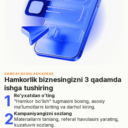
QANDAY BOSHLASH KERAK
Hamkorlik biznesingizni 3 qadamda
ishga tushiring
1
Roʻyxatdan oʻting
“Hamkor boʻlish” tugmasini bosing, asosiy
maʼlumotlarni kiriting va darhol kiring.
2
Kampaniyangizni sozlang
Materiallarni tanlang, referal havolasini yarating,
kuzatuvni sozlang.