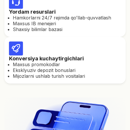
Yordam resurslari
Hamkorlarni 24/7 rejimda qoʻllab-quvvatlash
Maxsus IB menejeri
Shaxsiy bilimlar bazasi
Konversiya kuchaytirgichlari
Maxsus promokodlar
Eksklyuziv depozit bonuslari
Mijozlarni ushlab turish vositalari