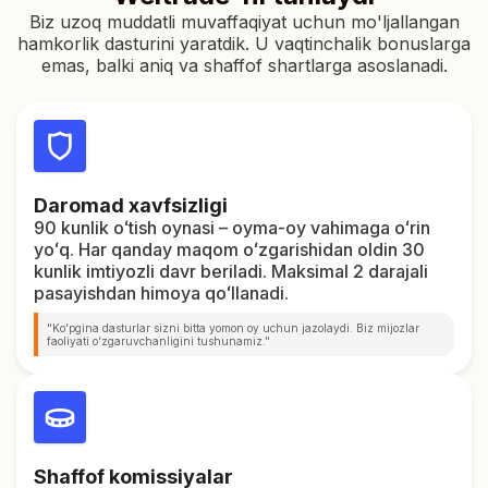
Biz uzoq muddatli muvaffaqiyat uchun mo'ljallangan
hamkorlik dasturini yaratdik. U vaqtinchalik bonuslarga
emas, balki aniq va shaffof shartlarga asoslanadi.
Daromad xavfsizligi
90 kunlik oʻtish oynasi – oyma-oy vahimaga oʻrin
yoʻq. Har qanday maqom oʻzgarishidan oldin 30
kunlik imtiyozli davr beriladi. Maksimal 2 darajali
pasayishdan himoya qoʻllanadi.
"Koʻpgina dasturlar sizni bitta yomon oy uchun jazolaydi. Biz mijozlar
faoliyati oʻzgaruvchanligini tushunamiz."
Shaffof komissiyalar