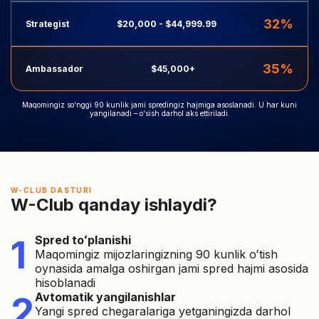
32%
Strategist
$20,000 - $44,999.99
35%
Ambassador
$45,000+
Maqomingiz soʻnggi 90 kunlik jami spredingiz hajmiga asoslanadi. U har kuni
yangilanadi – oʻsish darhol aks ettiriladi.
W-CLUB DASTURI
W-Club qanday ishlaydi?
1
Spred toʻplanishi
Maqomingiz mijozlaringizning 90 kunlik oʻtish
oynasida amalga oshirgan jami spred hajmi asosida
hisoblanadi
2
Avtomatik yangilanishlar
Yangi spred chegaralariga yetganingizda darhol