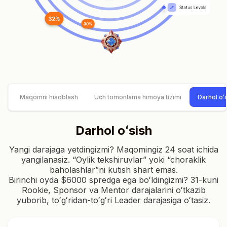
Maqomni hisoblash
Uch tomonlama himoya tizimi
Darhol oʻ
Darhol oʻsish
Yangi darajaga yetdingizmi? Maqomingiz 24 soat ichida
yangilanasiz. “Oylik tekshiruvlar” yoki “choraklik
baholashlar”ni kutish shart emas.
Birinchi oyda $6000 spredga ega boʻldingizmi? 31-kuni
Rookie, Sponsor va Mentor darajalarini oʻtkazib
yuborib, toʻgʻridan-toʻgʻri Leader darajasiga oʻtasiz.