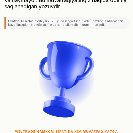
kamaymaydi. Bu muvaffaqiyatingiz haqida doimiy
saqlanadigan yozuvdir.
Eslatma: Mukofot interfeysi 2026-yilda ishga tushiriladi. Spredingiz allaqachon
kuzatilmoqda – mukofotlarni orqa sana bilan olish mumkin boʻladi.
WELTRADE HAMKORI SIFATIDA KIM MUVAFFAQIYATGA