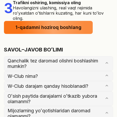
3
Trafikni oshiring, komissiya oling
Havolangizni ulashing, real vaqt rejimida
roʻyxatdan oʻtishlarni kuzating, har kuni toʻlov
oling.
1-qadamni hoziroq boshlang
SAVOL–JAVOB BOʻLIMI
Qanchalik tez daromad olishni boshlashim
mumkin?
W-Club nima?
W-Club darajam qanday hisoblanadi?
Oʻsish paytida darajalarni oʻtkazib yubora
olamanmi?
Mijozlarning yoʻqotishlaridan daromad
olamanmi?