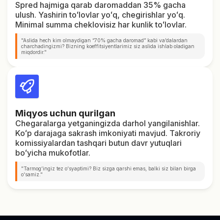
Spred hajmiga qarab daromaddan 35% gacha
ulush. Yashirin toʻlovlar yoʻq, chegirishlar yoʻq.
Minimal summa cheklovisiz har kunlik toʻlovlar.
"Aslida hech kim olmaydigan “70% gacha daromad” kabi vaʼdalardan
charchadingizmi? Bizning koeffitsiyentlarimiz siz aslida ishlab oladigan
miqdordir."
Miqyos uchun qurilgan
Chegaralarga yetganingizda darhol yangilanishlar.
Koʻp darajaga sakrash imkoniyati mavjud. Takroriy
komissiyalardan tashqari butun davr yutuqlari
boʻyicha mukofotlar.
"Tarmogʻingiz tez oʻsyaptimi? Biz sizga qarshi emas, balki siz bilan birga
oʻsamiz."