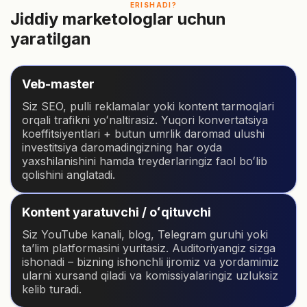
ERISHADI?
Jiddiy marketologlar uchun
yaratilgan
Veb-master
Siz SEO, pulli reklamalar yoki kontent tarmoqlari
orqali trafikni yoʻnaltirasiz. Yuqori konvertatsiya
koeffitsiyentlari + butun umrlik daromad ulushi
investitsiya daromadingizning har oyda
yaxshilanishini hamda treyderlaringiz faol boʻlib
qolishini anglatadi.
Kontent yaratuvchi / oʻqituvchi
Siz YouTube kanali, blog, Telegram guruhi yoki
taʼlim platformasini yuritasiz. Auditoriyangiz sizga
ishonadi – bizning ishonchli ijromiz va yordamimiz
ularni xursand qiladi va komissiyalaringiz uzluksiz
kelib turadi.