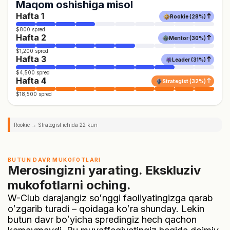
Maqom oshishiga misol
Hafta 1
Rookie (28%)
$800 spred
Hafta 2
Mentor (30%)
$1,200 spred
Hafta 3
Leader (31%)
$4,500 spred
Hafta 4
Strategist (32%)
$18,500 spred
Rookie → Strategist ichida 22 kun
BUTUN DAVR MUKOFOTLARI
Merosingizni yarating. Ekskluziv
mukofotlarni oching.
W-Club darajangiz soʻnggi faoliyatingizga qarab
oʻzgarib turadi – qoidaga koʻra shunday. Lekin
butun davr boʻyicha spredingiz hech qachon