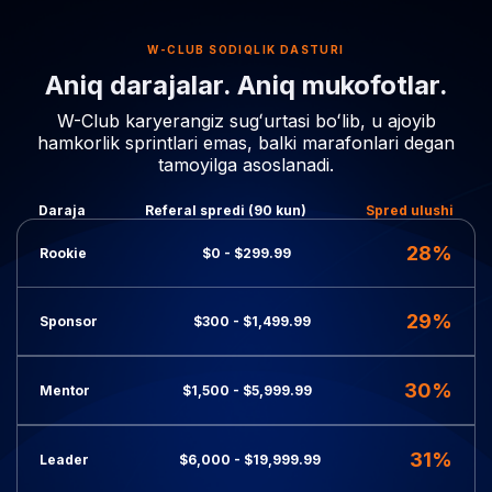
W-CLUB SODIQLIK DASTURI
Aniq darajalar. Aniq mukofotlar.
W-Club karyerangiz sugʻurtasi boʻlib, u ajoyib
hamkorlik sprintlari emas, balki marafonlari degan
tamoyilga asoslanadi.
Daraja
Referal spredi (90 kun)
Spred ulushi
28%
Rookie
$0 - $299.99
29%
Sponsor
$300 - $1,499.99
30%
Mentor
$1,500 - $5,999.99
31%
Leader
$6,000 - $19,999.99