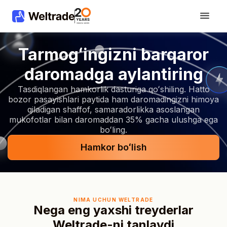
Tarmogʻingizni barqaror
daromadga aylantiring
Tasdiqlangan hamkorlik dasturiga qoʻshiling. Hatto
bozor pasayishlari paytida ham daromadingizni himoya
qiladigan shaffof, samaradorlikka asoslangan
mukofotlar bilan daromaddan 35% gacha ulushga ega
boʻling.
Hamkor boʻlish
NIMA UCHUN WELTRADE
Nega eng yaxshi treyderlar
Weltrade-ni tanlaydi