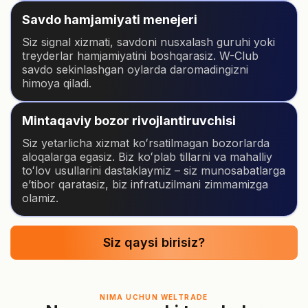
Savdo hamjamiyati menejeri
Siz signal xizmati, savdoni nusxalash guruhi yoki
treyderlar hamjamiyatini boshqarasiz. W-Club
savdo sekinlashgan oylarda daromadingizni
himoya qiladi.
Mintaqaviy bozor rivojlantiruvchisi
Siz yetarlicha xizmat koʻrsatilmagan bozorlarda
aloqalarga egasiz. Biz koʻplab tillarni va mahalliy
toʻlov usullarini dastaklaymiz – siz munosabatlarga
eʼtibor qaratasiz, biz infratuzilmani zimmamizga
olamiz.
Siz qaysi birisiz?
NIMA UCHUN WELTRADE