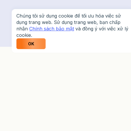
Chúng tôi sử dụng cookie để tối ưu hóa việc sử
dụng trang web. Sử dụng trang web, bạn chấp
nhận
Chính sách bảo mật
và đồng ý với việc xử lý
cookie.
OK
Tín hiệu
MQL5 là gì?
Tín hiệu MQL5 giúp việc giao dịch trở nên dễ dàng
hơn, ngay cả với người mới. Chúng hỗ trợ bạn quyết
định thời điểm mở hay đóng vị thế, dựa trên các tín
hiệu từ những nhà giao dịch giàu kinh nghiệm, và giúp