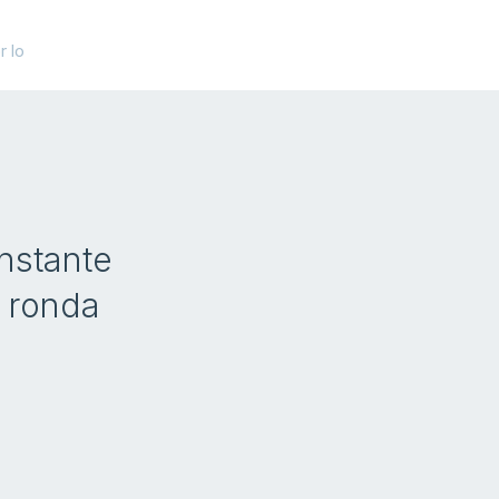
 lo
nstante
 ronda