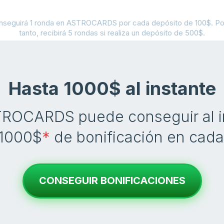
nseguirá 1 ronda en ASTROCARDS por cada depósito de 100$. Por
tanto, recibirá 5 rondas si realiza un depósito de 500$.
Hasta 1000$ al instante
ROCARDS puede conseguir al i
 1000$
*
de bonificación en cada
CONSEGUIR BONIFICACIONES