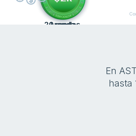
Co
20 rondas
1 ronda
En AST
hasta