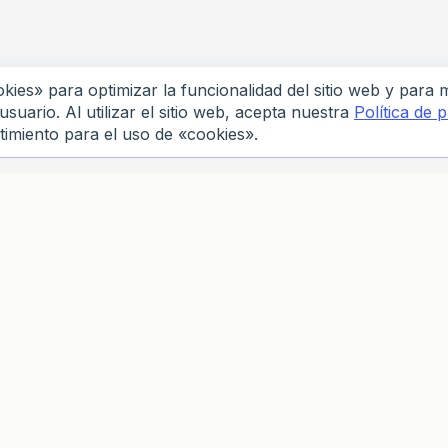
kies» para optimizar la funcionalidad del sitio web y para 
usuario. Al utilizar el sitio web, acepta nuestra
Política de 
timiento para el uso de «cookies».
tuida en Santa Lucía (N.º de Registro 2023-00055). Dirección registrada:
 Bay, Gros-Islet, Santa Lucía. Dirección de correspondencia: Suite No. 2,
ente existente de conformidad con las leyes de Chipre (n.º de registro
a: Vasili Michailidi, 9, 3026 Limassol, Chipre.
en la República de Sudáfrica (N.º de registro: 2019/334947/07). Dirección
 Gauteng, 2192. Proveedor de Servicios Financieros (FSP), Licencia de
diación respecto a Instrumentos Derivados, emitida por la Financial Sector
de Estados Unidos, Canadá, Reino Unido, Estados miembros de la Unión
el Norte, ni para personas sujetas a sanciones internacionales (ONU/EE.
territorio donde dichos servicios estén prohibidos por la legislación local