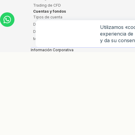
Trading de CFD
Cuentas y fondos
Tipos de cuenta
Depósito sin comisión
Utilizamos «coo
Depósito y retiro
experiencia de 
Margen de interés
y da su consen
Información Corporativa
Weltrade Ltd., una Sociedad Comercial Internacional consti
Ground Floor, The Sotheby Building, Rodney Village, Rodney
Place Creole Building, Gros-Islet, Rodney Bay, Santa Lucía.
Danoa Enterprises LTD, una sociedad constituida y válidam
HE489250), actúa como agente de pagos. Dirección registrad
Weltrade SA (PTY) Ltd es una empresa privada constituida 
registrada: 46 Fairmount Avenue, Fairmount, Johannesburg,
Intermediario N.º 50691, Categoría I – Servicios de Interme
Conduct Authority (FSCA).
Jurisdicciones Restringidas
Nuestros servicios no están disponibles para residentes 
Europea, Federación Rusa, Bielorrusia, India, Irán, Corea d
UU./UE/Reino Unido) o restricciones del GAFI, ni en ningún 
aplicable.
Advertencia de Riesgo