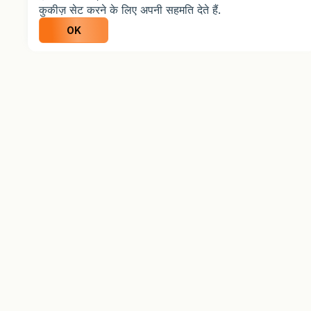
कुकीज़ सेट करने के लिए अपनी सहमति देते हैं.
OK
info@weltrade.com
कॉर्पोरेट जानकारी
प्रतिबंधित न्यायक्षेत्र
जोखिम चेतावनी
महत्वपूर्ण प्रकटीकरण
सेवा की शर्तें
गोपनीयता नीति
जोखिम प्रकटीकरण वक्तव्य