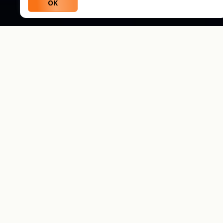
OK
ເປັນຫຍັງນັກຊື້ຂາຍເລືອກ
Weltrade
ໂຄງການຄວາມພັກດີ
ໄດ້ຮັບລາງວັນສຳລັບທຸກການຊື້ຂາຍ. ແປກິດຈະກຳການຊື້ຂາຍຂອງ
ທ່ານໃຫ້ເປັນລາງວັນຈິງ. ເກັບສະສົມ Welcoins ກັບທຸກຄຳສັ່ງທີ່
ຖືກດຳເນີນ ແລະ ແລກເປັນເງິນຄືນ, ບໍນັສ ແລະ ສິດປະໂຫຍດພິເສດ.