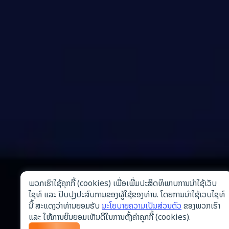
ພວກເຮົາໃຊ້ຄຸກກີ້ (cookies) ເພື່ອເພີ່ມປະສິດທິພາບການນຳໃຊ້ເວັບ
ໄຊທ໌ ແລະ ປັບປຸງປະສົບການຂອງຜູ້ໃຊ້ຂອງທ່ານ. ໂດຍການນຳໃຊ້ເວບໄຊທ໌
ນີ້ ສະແດງວ່າທ່ານຍອມຮັບ
ນະໂຍບາຍຄວາມເປັນສ່ວນຕົວ
ຂອງພວກເຮົາ
ແລະ ໃຫ້ການຍິນຍອມເຫັນດີໃນການຕັ້ງຄ່າຄູກກີ້ (cookies).