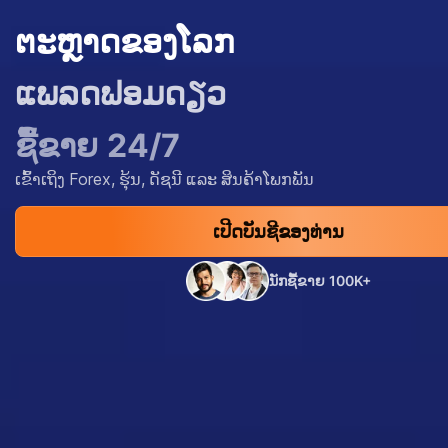
ຕະຫຼາດຂອງໂລກ
ແພລດຟອມດຽວ
ຊື້ຂາຍ 24/7
ເຂົ້າເຖິງ Forex, ຮຸ້ນ, ດັຊນີ ແລະ ສິນຄ້າໂພກພັນ
ເປີດບັນຊີຂອງທ່ານ
ນັກຊື້ຂາຍ 100K+