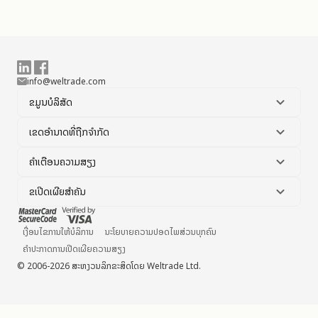
info@weltrade.com
ຂໍ້ມູນບໍລິສັດ
ເຂດອຳນາດທີ່ຖືກຈຳກັດ
ຄຳເຕືອນຄວາມສຽງ
ຂໍ້ເປີດເຜີຍສຳຄັນ
ເງື່ອນໄຂການໃຫ້ບໍລິການ
ນະໂຍບາຍຄວາມປອດໄພສ່ວນບຸກຄົນ
ຄຳປະກາດການເປີດເຜີຍຄວາມສຽງ
© 2006-2026 ສະຫງວນລິກຂະສິດໂດຍ Weltrade Ltd.