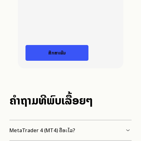
ສືກສາເພີ່ມ
ຄຳຖາມທີ່ພົບເລື້ອຍໆ
MetaTrader 4 (MT4) ຄືອະໄລ?