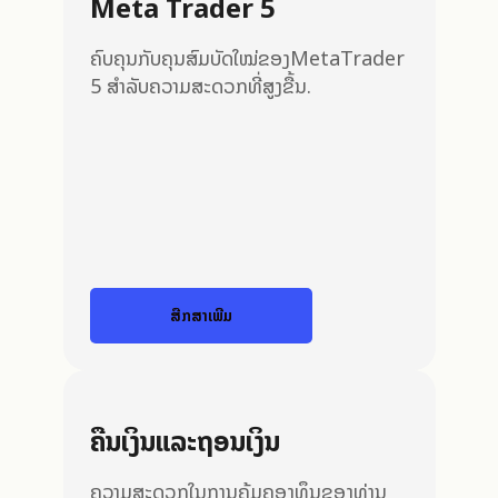
Meta Trader 5
ຄົບຄຸນກັບຄຸນສົມບັດໃໝ່ຂອງMetaTrader
5 ສໍາລັບຄວາມສະດວກທີ່ສູງຂື້ນ.
ສືກສາເພີ່ມ
ຄືນເງິນແລະຖອນເງິນ
ຄວາມສະດວກໃນການຄຸ້ມຄອງທຶນຂອງທ່ານ