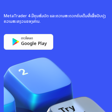
MetaTrader 4 ມີຄຸນສົມບັດ ແລະຄວາມສະດວກຄົນເດີມທີ່ເພື່ອປັບປຸງ
ຄວາມສະຫງວນຂອງທ່ານ.
ດາວໂຫລດ
Google Play