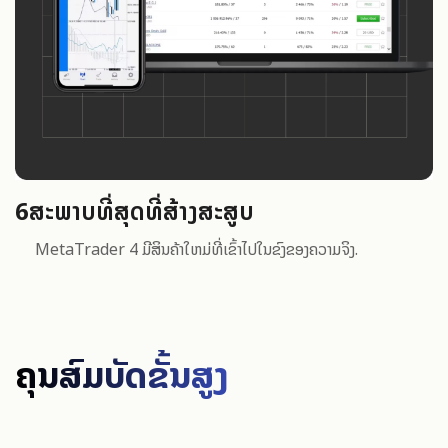
6
ສະພາບທີ່ສຸດທີ່ສ້າງສະສູບ
MetaTrader 4 ມີສິນຄ້າໃຫມ່ທີ່ເຂົ້າໄປໃນຂົງຂອງຄວາມຈິງ.
ຄຸນສົມບັດຂັ້ນສູງ