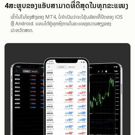
4
ສະຫຼຸບຂອງແອັບສາມາດທີ່ດີສຸດໃນທຸກຂະແໜງ
ເຂົ້າໄປໃນໂຄງສ້າງຂອງ MT4, ບໍ່ຈຳເປັນວ່າຈະໃຊ້ບລັອກທີ່ປິດຂອງ iOS
ຫຼື Android. ແທບໄດ້ຢູ່ທຸກອົງການໃນຂະແໜງຄວາມສຽງຂອງ
ປະຫວັດສາດ.