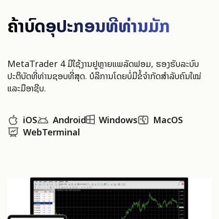
ຄ້າບົດອຸປະກອນທີ່ທ່ານມັກ
MetaTrader 4 ມີໃຊ້ງານຢູ່ຫຼາຍແພລັດຟອມ, ຮອງຮັບລະບົບ
ປະຕິບັດທີ່ທ່ານຊອບທີ່ສຸດ. ບໍລິການໂດຍບໍ່ມີຂໍ້ຈຳກັດສໍາລັບຄົນໃໝ່
ແລະມືອາຊີບ.
iOS
Android
Windows
MacOS
WebTerminal