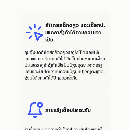
ຄ້າໂດຍຄລິກດຽວ ແລະເລືອກປະ
ເພດຄໍາສັ່ງຄ້າໄດ້ຕາມຄວາມຈໍາ
ເປັນ
ຄຸນສົມບັດຄ້າໂດຍຄລິກດຽວຂອງMT4 ຊ່ອຍໃຫ້
ທ່ານສາມາດເຮັດການຄ້າໄດ້ທັນທີ. ທ່ານສາມາດເລືອກ
ປະເພດຂອງຄໍາສັ່ງຄ້າເພື່ອປັບປ່ຽນຍຸດທະສາດຂອງ
ທ່ານແລະປັບໂຕເຂົ້າກັບຄວາມປ່ຽນແປງຂອງຕະຫຼາດ,
ຊ່ອຍໃຫ້ທ່ານຄ້າໄດ້ຢ່າງລວມເຂົ້າກັນ.
ການແຈ້ງເຕືອນໂທລະສັບ
ຮັບຂໍ້ມູນອັບເດດຈາກຄໍາເຕືອນໂທລະສັບໂດຍທັນທີ