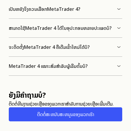
ເປັນຫຍັງຈິ່ງຄວນເລືອກMetaTrader 4?
ສາມາດໃຊ້MetaTrader 4 ໄດ້ໃນອຸປະກອນຫລາຍປະເພດບໍ?
ຈະຕິດຕັ້ງMetaTrader 4 ຄືເດີມເຂົ້າໃຫມ່ໄດ້ບໍ?
MetaTrader 4 ເໝາະສົມສໍາລັບຜູ້ເລີ່ມຕົ້ນບໍ?
ຍັງມີຄຳຖາມບໍ?
ຕິດຕໍ່ທີມງານຊ່ວຍເຫຼືອຂອງພວກເຮົາສໍາລັບການຊ່ວຍເຫຼືອເພີ່ມເຕີມ.
ຕິດຕໍ່ສະຫນັບສະຫນູນຂອງພວກເຮົາ