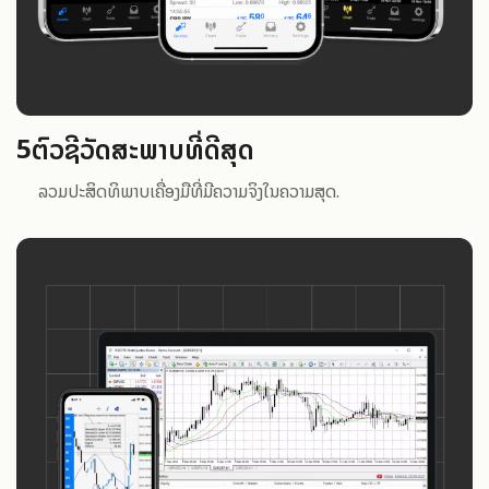
5
ຕົວຊີ້ວັດສະພາບທີ່ດີສຸດ
ລວມປະສິດທິພາບເຄື່ອງມືທີ່ມີຄວາມຈິງໃນຄວາມສຸດ.