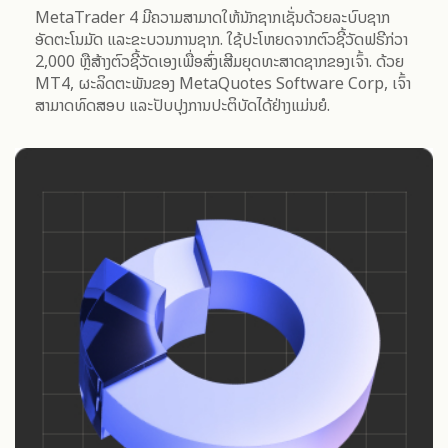
MetaTrader 4 ມີຄວາມສາມາດໃຫ້ນັກຊາກເຊັ່ນດ້ວຍລະບົບຊາກ
ອັດຕະໂນມັດ ແລະຂະບວນການຊາກ. ໃຊ້ປະໂຫຍດຈາກຕົວຊີ້ວັດຟຣີກ່ວາ
2,000 ຫຼືສ້າງຕົວຊີ້ວັດເອງເພື່ອສົ່ງເສີມຍຸດທະສາດຊາກຂອງເຈົ້າ. ດ້ວຍ
MT4, ຜະລິດຕະພັນຂອງ MetaQuotes Software Corp, ເຈົ້າ
ສາມາດທົດສອບ ແລະປັບປຸງການປະຕິບັດໄດ້ຢ່າງແມ່ນຍໍ.