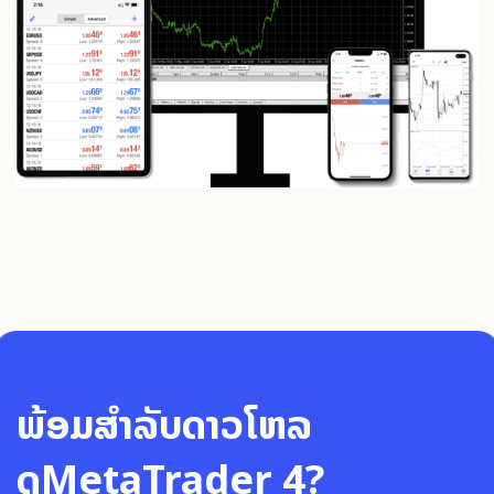
ພ້ອມສໍາລັບດາວໂຫລ
ດMetaTrader 4?