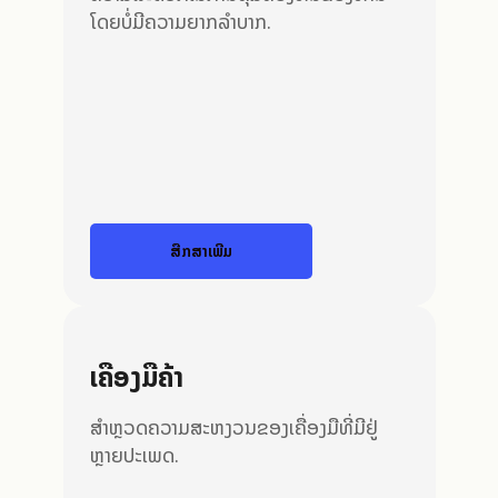
ໂດຍບໍ່ມີຄວາມຍາກລໍາບາກ.
ສືກສາເພີ່ມ
ເຄື່ອງມືຄ້າ
ສຳຫຼວດຄວາມສະຫງວນຂອງເຄື່ອງມືທີ່ມີຢູ່
ຫຼາຍປະເພດ.