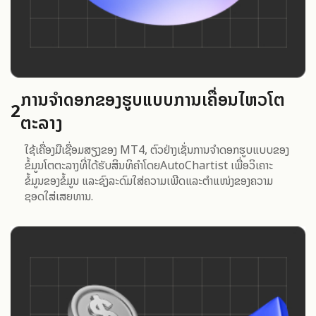
ການຈຳດອກຂອງຮູບແບບການເຄື່ອນໄຫວໂຕ
2
ຕະລາງ
ໃຊ້ເຄື່ອງມືເຊື່ອມສຽງຂອງ MT4, ຕົວຢ່າງເຊັ່ນການຈຳດອກຮູບແບບຂອງ
ຂໍ້ມູນໂຕຕະລາງທີ່ໄດ້ຮັບສິນທິຄໍາໂດຍAutoChartist ເພື່ອວິເຄາະ
ຂໍ້ມູນຂອງຂໍ້ມູນ ແລະຊົງລະດົມໃສ່ຄວາມເພີດແລະຕໍາແໜ່ງຂອງຄວາມ
ຊອດໃສ່ເສຍທານ.