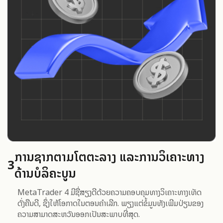
ການຊາກຕາມໂຕຕະລາງ ແລະການວິເຄາະທາງ
3
ດ້ານບໍລິຄະບູນ
MetaTrader 4 ມີຊື່ສຽງດີດ້ວຍຄວາມຄອບຄຸມທາງວິເຄາະທາງເທັດ
ດັ່ງຄືນດີ, ຊຶ່ງໃຫ້ໂອກາດໃນຕອນຄໍາເລີກ. ພຽງແຕ່ຂໍ້ມູນທັງເພີມປ່ຽນຂອງ
ຄວາມສາມາດສະຫວັນອອກເປັນສະພາບທີ່ສຸດ.