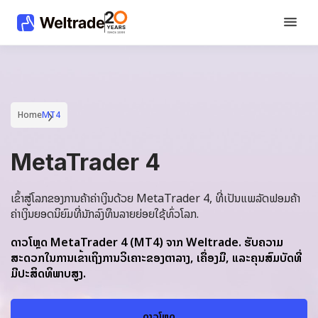
Home
MT4
MetaTrader 4
ເຂົ້າສູ່ໂລກຂອງການຄ້າຄ່າເງິນດ້ວຍ MetaTrader 4, ທີ່ເປັນແພລັດຟອມຄ້າ
ຄ່າເງິນຍອດນິຍົມທີ່ນັກລົງທຶນລາຍຍ່ອຍໃຊ້ທົ່ວໂລກ.
ດາວໂຫຼດ MetaTrader 4 (MT4) ຈາກ Weltrade. ຮັບຄວາມ
ສະດວກໃນການເຂົ້າເຖິງການວິເຄາະຂອງຕາລາງ, ເຄື່ອງມື, ແລະຄຸນສົມບັດທີ່
ມີປະສິດທິພາບສູງ.
ດາວໂຫຼດ