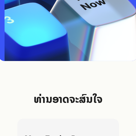
ທ່ານອາດຈະສົນໃຈ