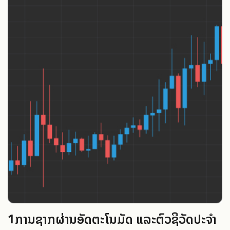
1
ການຊາກຜ່ານອັດຕະໂນມັດ ແລະຕົວຊີ້ວັດປະຈໍາ