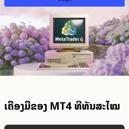
ເຄື່ອງມືຂອງ MT4 ທີ່ທັນສະໄໝ