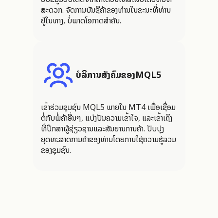
ສະດວກ. ຈັດການບັນຊີຄ້າຂອງທ່ານໃນຂະນະທີ່ທ່ານ
ຢູ່ໃນທາງ, ບໍ່ພາດໂອກາດສໍາຄັນ.
ບໍລິການສັງຄົມຂອງMQL5
ເຂົ້າຮ່ວມຊຸມຊົນ MQL5 ພາຍໃນ MT4 ເພື່ອເຊື່ອມ
ຕໍ່ກັບພໍ່ຄ້າອື່ນໆ, ແບ່ງປັນຄວາມເຂົ້າໃຈ, ແລະເຂົ້າເຖິງ
ທີ່ປຶກສາຜູ້ຊ່ຽວຊານແລະສັນຍານການຄ້າ. ປັບປຸງ
ຍຸດທະສາດການຄ້າຂອງທ່ານໂດຍການໃຊ້ຄວາມຮູ້ລວມ
ຂອງຊຸມຊົນ.