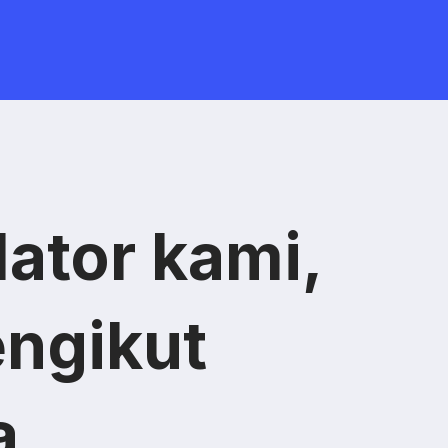
lator kami,
ngikut
a