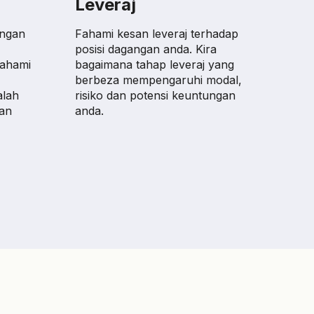
Leveraj
Keu
angan
Fahami kesan leveraj terhadap
Angga
posisi dagangan anda. Kira
kerug
mahami
bagaimana tahap leveraj yang
mana-
berbeza mempengaruhi modal,
Alat 
alah
risiko dan potensi keuntungan
pulan
an
anda.
berdas
termas
dan pe