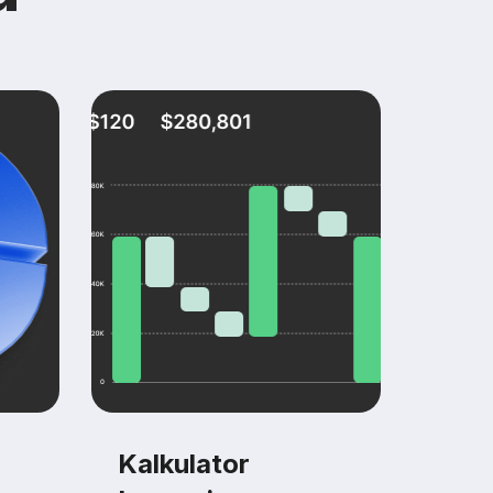
Kalkulator
Kal