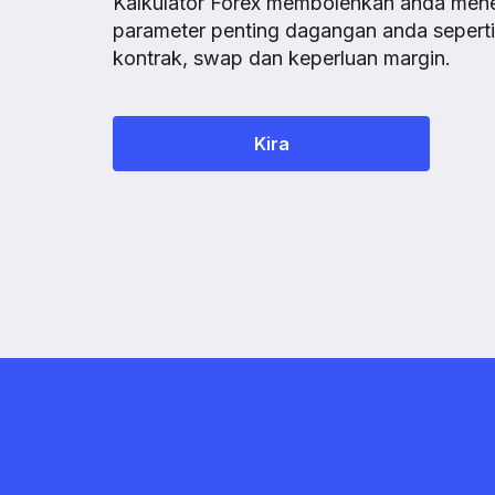
Kalkulator Forex membolehkan anda men
parameter penting dagangan anda seperti n
kontrak, swap dan keperluan margin.
Kira