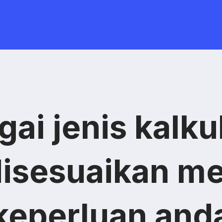
gai jenis kalku
disesuaikan me
keperluan and