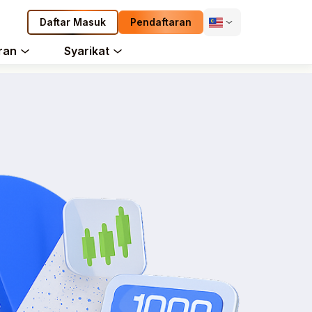
Daftar Masuk
Pendaftaran
ran
Syarikat