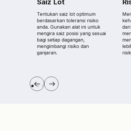
Saiz Lot
Ri
Tentukan saiz lot optimum
Men
berdasarkan toleransi risiko
keh
anda. Gunakan alat ini untuk
dar
mengira saiz posisi yang sesuai
meng
bagi setiap dagangan,
mem
mengimbangi risiko dan
leb
ganjaran.
ris