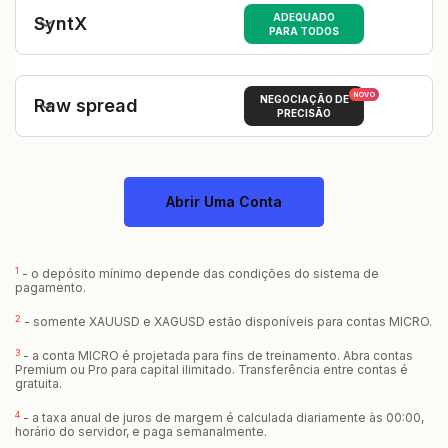
ADEQUADO
SyntX
PARA TODOS
NOVO
NEGOCIAÇÃO DE
Raw spread
PRECISÃO
Abrir Uma Conta
1
- o depósito mínimo depende das condições do sistema de
pagamento.
2
- somente XAUUSD e XAGUSD estão disponíveis para contas MICRO.
3
- a conta MICRO é projetada para fins de treinamento. Abra contas
Premium ou Pro para capital ilimitado. Transferência entre contas é
gratuita.
4
- a taxa anual de juros de margem é calculada diariamente às 00:00,
horário do servidor, e paga semanalmente.