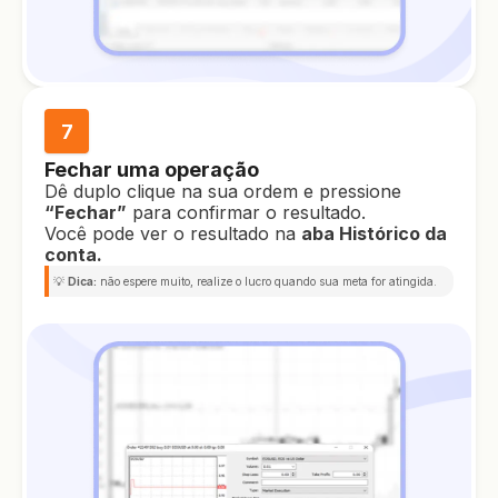
7
Fechar uma operação
Dê duplo clique na sua ordem e pressione
“Fechar”
para confirmar o resultado.
Você pode ver o resultado na
aba Histórico da
conta.
💡
Dica:
não espere muito, realize o lucro quando sua meta for atingida.