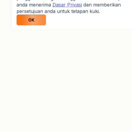
anda menerima
Dasar Privasi
dan memberikan
persetujuan anda untuk tetapan kuki.
OK
info@weltrade.com
Maklumat Korporat
Bidang Kuasa Terhad
Amaran Risiko
Pendedahan Penting